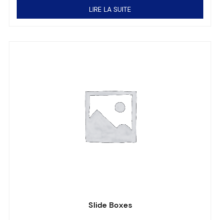
LIRE LA SUITE
Slide Boxes
Note
0
sur 5