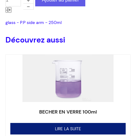
-
+
glass - P.P side arm - 250ml
Découvrez aussi
BECHER EN VERRE 100ml
Note
0
sur 5
LIRE LA SUITE