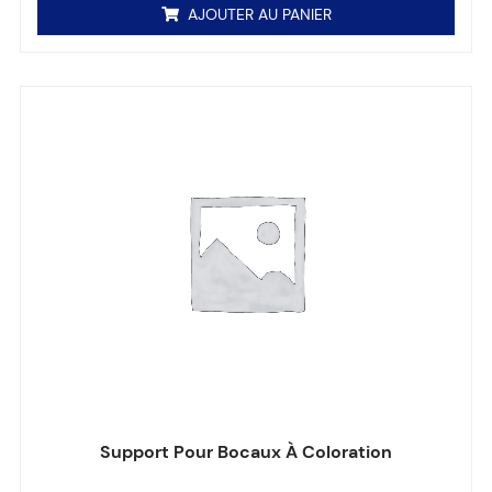
AJOUTER AU PANIER
Support Pour Bocaux À Coloration
Note
0
sur 5