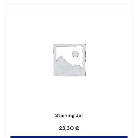
Staining Jar
Note
0
sur 5
23,30
€