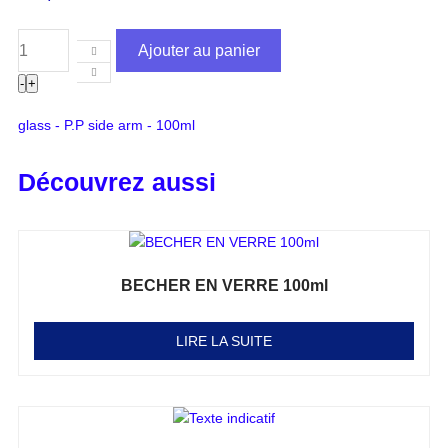
Ajouter au panier
-
+
glass - P.P side arm - 100ml
Découvrez aussi
BECHER EN VERRE 100ml
Note
0
sur 5
LIRE LA SUITE