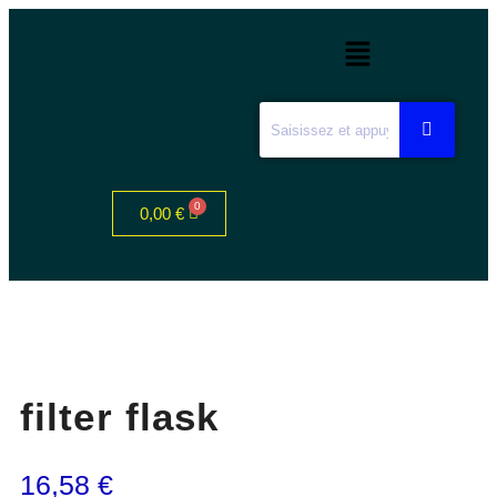
0,00
€
filter flask
16,58
€