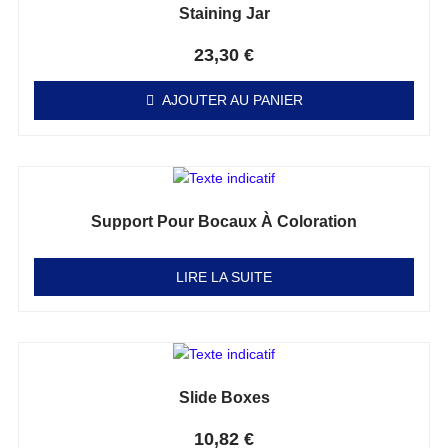
Staining Jar
Note
0
sur 5
23,30
€
AJOUTER AU PANIER
Support Pour Bocaux À Coloration
Note
0
sur 5
LIRE LA SUITE
Slide Boxes
Note
0
sur 5
10,82
€