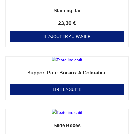
Staining Jar
Note
0
sur 5
23,30
€
AJOUTER AU PANIER
Support Pour Bocaux À Coloration
Note
0
sur 5
LIRE LA SUITE
Slide Boxes
Note
0
sur 5