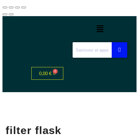
0,00
€
filter flask