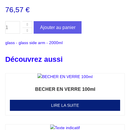
76,57
€
Ajouter au panier
glass - glass side arm - 2000ml
Découvrez aussi
BECHER EN VERRE 100ml
Note
0
sur 5
LIRE LA SUITE