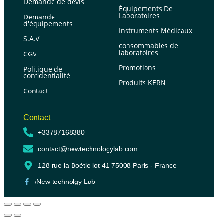
Demande de devis
Équipements De
Laboratoires
Demande
d'équipements
Instruments Médicaux
S.A.V
consommables de
laboratoires
CGV
Promotions
Politique de
confidentialité
Produits KERN
Contact
Contact
+33787168380
contact@newtechnologylab.com
128 rue la Boétie lot 41 75008 Paris - France
/New technolgy Lab