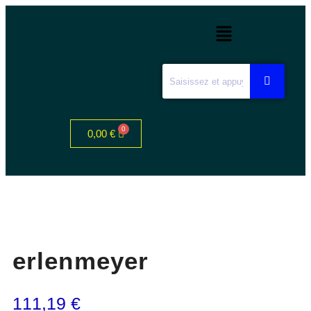
0,00
€
erlenmeyer
111,19
€