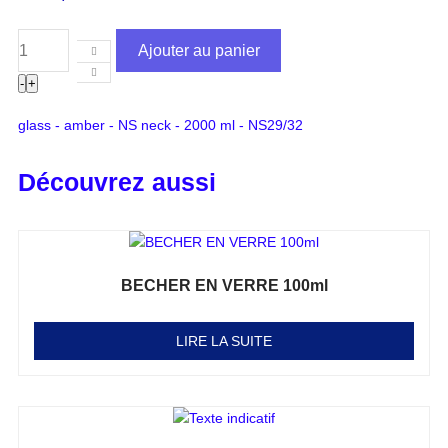
Ajouter au panier
-
+
glass - amber - NS neck - 2000 ml - NS29/32
Découvrez aussi
BECHER EN VERRE 100ml
Note
0
sur 5
LIRE LA SUITE