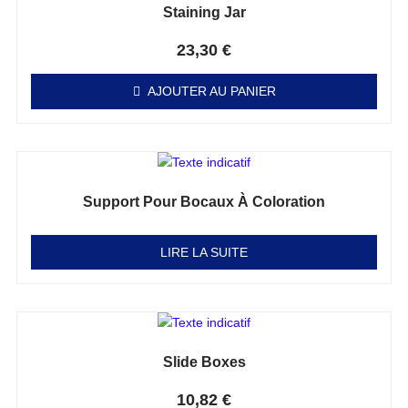
Staining Jar
Note
0
sur 5
23,30
€
AJOUTER AU PANIER
Support Pour Bocaux À Coloration
Note
0
sur 5
LIRE LA SUITE
Slide Boxes
Note
0
sur 5
10,82
€