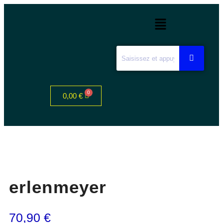
0,00
€
erlenmeyer
70,90
€