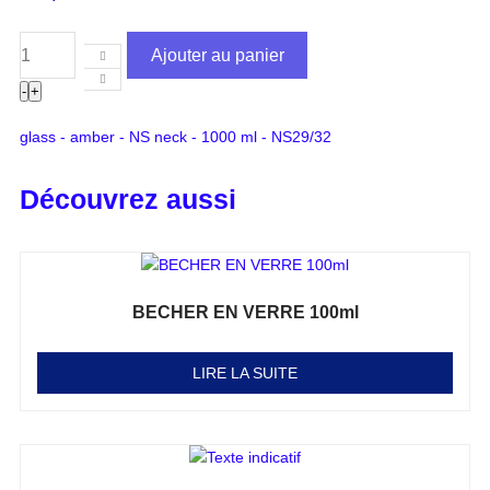
Ajouter au panier
-
+
glass - amber - NS neck - 1000 ml - NS29/32
Découvrez aussi
BECHER EN VERRE 100ml
Note
0
sur 5
LIRE LA SUITE