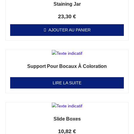
Staining Jar
Note
0
sur 5
23,30
€
AJOUTER AU PANIER
Support Pour Bocaux À Coloration
Note
0
sur 5
LIRE LA SUITE
Slide Boxes
Note
0
sur 5
10,82
€