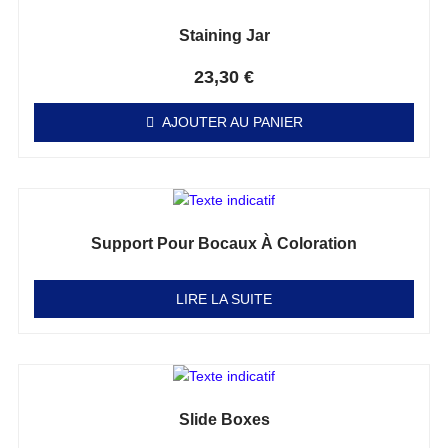
Staining Jar
Note
0
sur 5
23,30
€
AJOUTER AU PANIER
Support Pour Bocaux À Coloration
Note
0
sur 5
LIRE LA SUITE
Slide Boxes
Note
0
sur 5