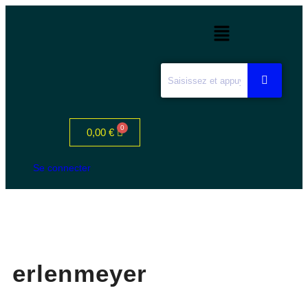
0,00
€
Se connecter
erlenmeyer