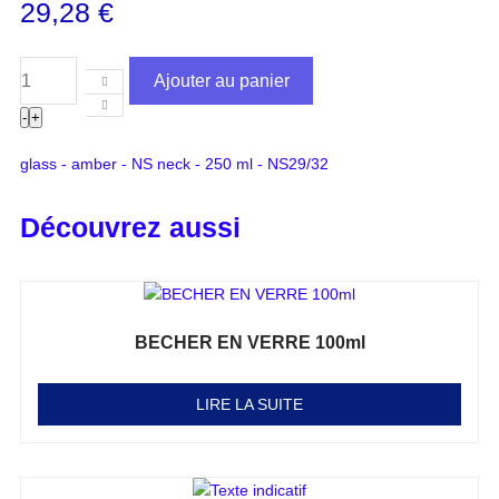
29,28
€
Ajouter au panier
-
+
glass - amber - NS neck - 250 ml - NS29/32
Découvrez aussi
BECHER EN VERRE 100ml
Note
0
sur 5
LIRE LA SUITE