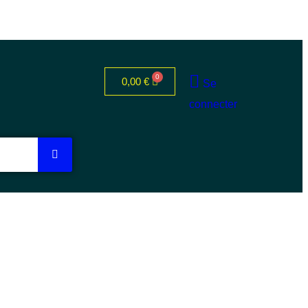
0,00
€
Se
connecter