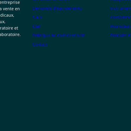
 entreprise
Demande d'équipements
Instrumen
la vente en
dicaux,
S.A.V
consommab
ux,
CGV
Promotion
atoire et
boratoire.
Politique de confidentialité
Produits 
Contact