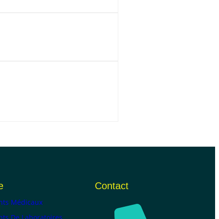
e
Contact
ts Médicaux
ts De Laboratoires