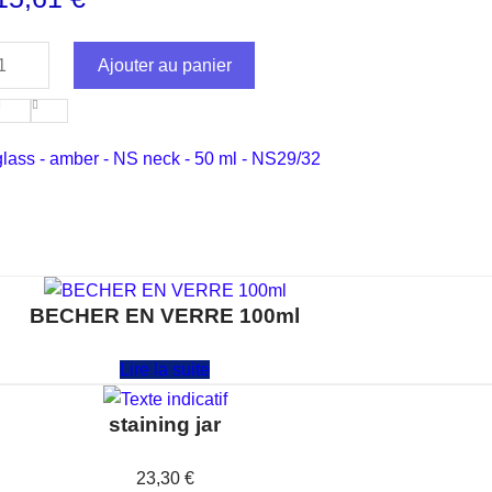
Ajouter au panier
glass - amber - NS neck - 50 ml - NS29/32
BECHER EN VERRE 100ml
Note
0
sur 5
Lire la suite
staining jar
Note
0
sur 5
23,30
€