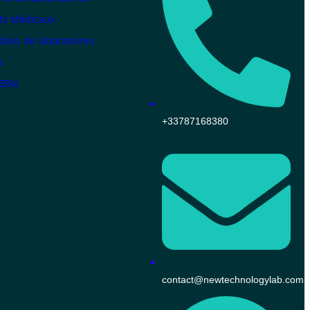
ts Médicaux
les de laboratoires
s
KERN
+33787168380
contact@newtechnologylab.com