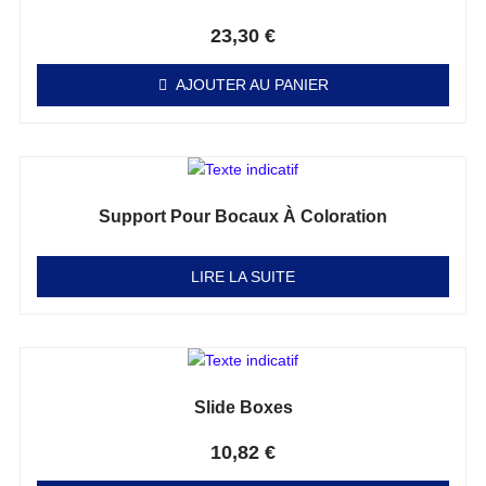
Note
0
sur 5
23,30
€
AJOUTER AU PANIER
Support Pour Bocaux À Coloration
Note
0
sur 5
LIRE LA SUITE
Slide Boxes
Note
0
sur 5
10,82
€