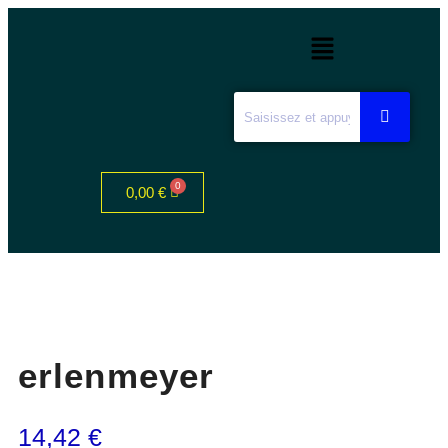
0,00
€
erlenmeyer
14,42
€