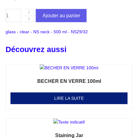
Ajouter au panier
glass - clear - NS neck - 500 ml - NS29/32
Découvrez aussi
BECHER EN VERRE 100ml
Note
0
sur 5
LIRE LA SUITE
Staining Jar