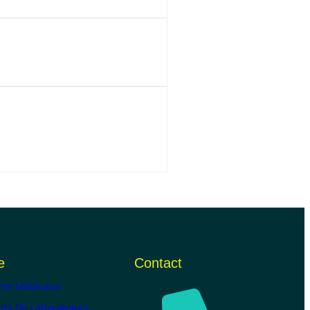
e
Contact
ts Médicaux
ts De Laboratoires