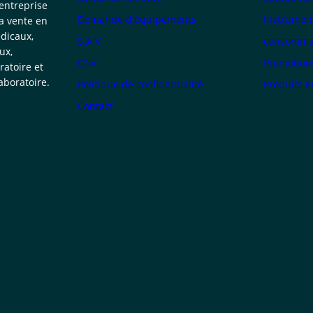
 entreprise
Demande d'équipements
Instrumen
la vente en
dicaux,
S.A.V
consommab
ux,
CGV
Promotion
atoire et
boratoire.
Politique de confidentialité
Produits 
Contact