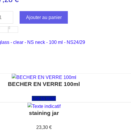
Ajouter au panier
glass - clear - NS neck - 100 ml - NS24/29
BECHER EN VERRE 100ml
Note
0
sur 5
Lire la suite
staining jar
Note
0
sur 5
23,30
€