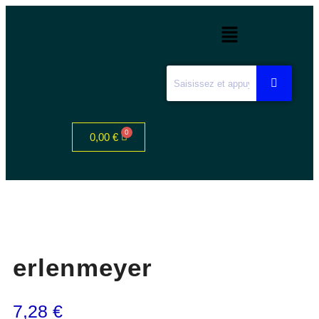
0,00
€
erlenmeyer
7,28
€