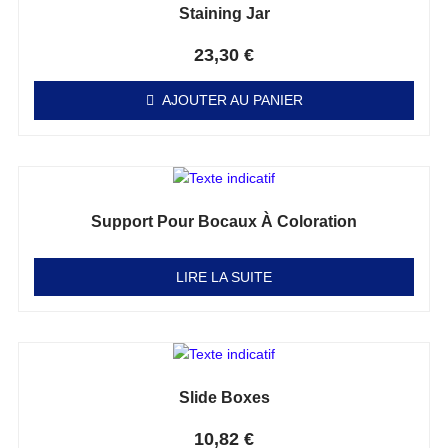
Staining Jar
Note
0
sur 5
23,30
€
AJOUTER AU PANIER
Support Pour Bocaux À Coloration
Note
0
sur 5
LIRE LA SUITE
Slide Boxes
Note
0
sur 5
10,82
€