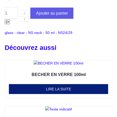
Ajouter au panier
-
+
glass - clear - NS neck - 50 ml - NS24/29
Découvrez aussi
BECHER EN VERRE 100ml
Note
0
sur 5
LIRE LA SUITE