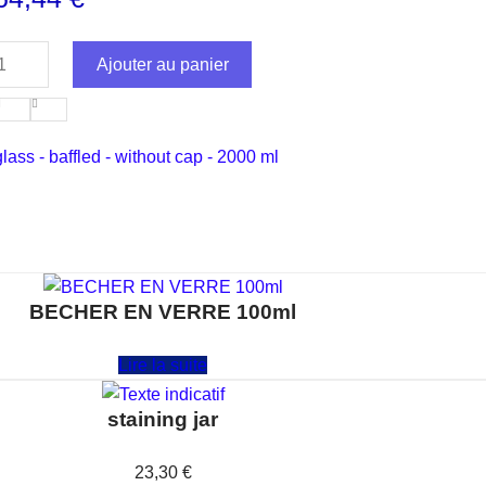
Ajouter au panier
glass - baffled - without cap - 2000 ml
BECHER EN VERRE 100ml
Note
0
sur 5
Lire la suite
staining jar
Note
0
sur 5
23,30
€