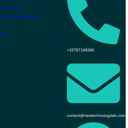
ts Médicaux
les de laboratoires
s
KERN
+33787168380
contact@newtechnologylab.com