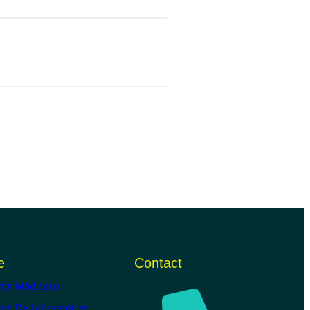
e
Contact
ts Médicaux
ts De Laboratoires