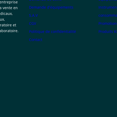
 entreprise
Demande d'équipements
Instrumen
la vente en
dicaux,
S.A.V
consommab
ux,
CGV
Promotion
atoire et
boratoire.
Politique de confidentialité
Produits 
Contact