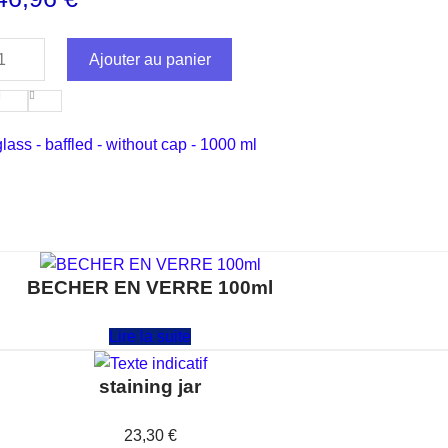
Ajouter au panier
glass - baffled - without cap - 1000 ml
BECHER EN VERRE 100ml
Note
0
sur 5
Lire la suite
staining jar
Note
0
sur 5
23,30
€