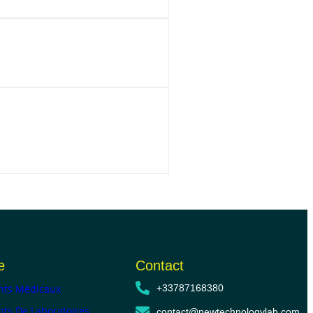
e
Contact
ts Médicaux
+33787168380
ts De Laboratoires
contact@newtechnologylab.com