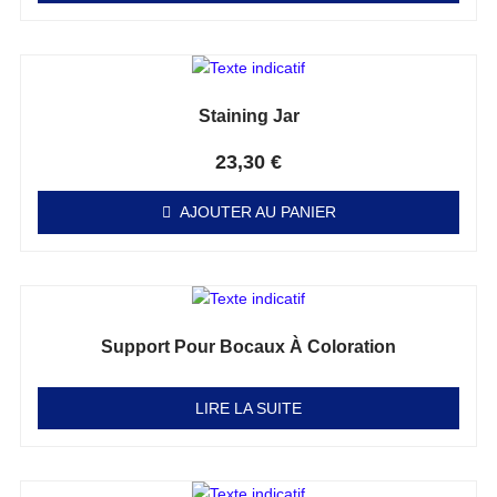
Staining Jar
Note
0
sur 5
23,30
€
AJOUTER AU PANIER
Support Pour Bocaux À Coloration
Note
0
sur 5
LIRE LA SUITE