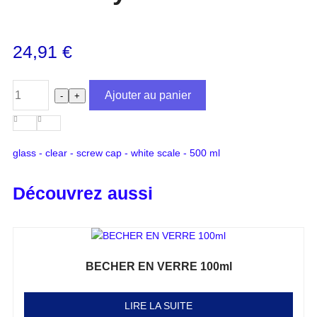
24,91
€
Ajouter au panier
-
+
glass - clear - screw cap - white scale - 500 ml
Découvrez aussi
BECHER EN VERRE 100ml
Note
0
sur 5
LIRE LA SUITE