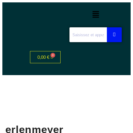
0,00
€
erlenmeyer