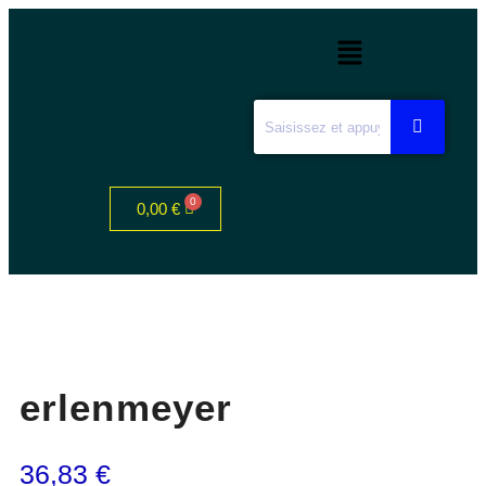
0,00
€
erlenmeyer
36,83
€