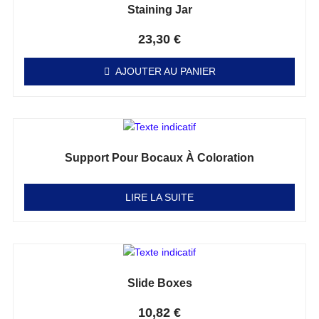
Staining Jar
Note
0
sur 5
23,30
€
AJOUTER AU PANIER
Support Pour Bocaux À Coloration
Note
0
sur 5
LIRE LA SUITE
Slide Boxes
Note
0
sur 5
10,82
€