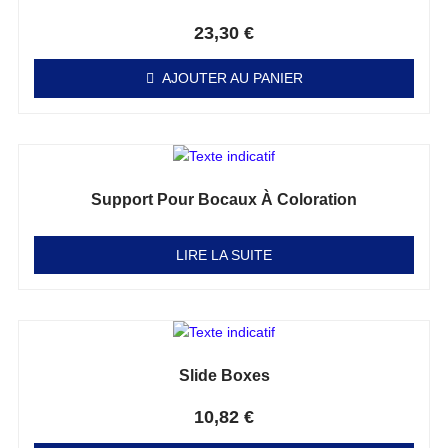
Note
0
sur 5
23,30
€
AJOUTER AU PANIER
Support Pour Bocaux À Coloration
Note
0
sur 5
LIRE LA SUITE
Slide Boxes
Note
0
sur 5
10,82
€