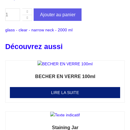
Ajouter au panier
glass - clear - narrow neck - 2000 ml
Découvrez aussi
BECHER EN VERRE 100ml
Note
0
sur 5
LIRE LA SUITE
Staining Jar