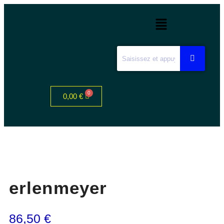
0,00
€
erlenmeyer
86,50
€