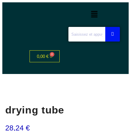
0,00
€
drying tube
28,24
€