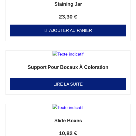
Staining Jar
Note
0
sur 5
23,30
€
AJOUTER AU PANIER
Support Pour Bocaux À Coloration
Note
0
sur 5
LIRE LA SUITE
Slide Boxes
Note
0
sur 5
10,82
€