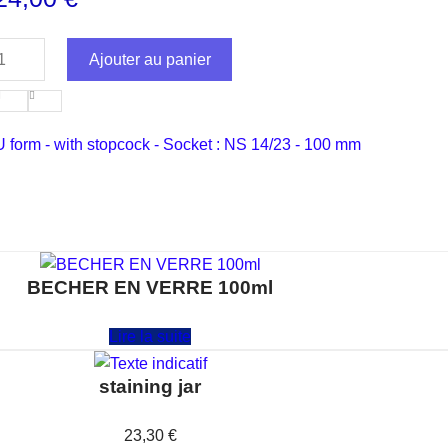
Ajouter au panier
U form - with stopcock - Socket : NS 14/23 - 100 mm
BECHER EN VERRE 100ml
Note
0
sur 5
Lire la suite
staining jar
Note
0
sur 5
23,30
€