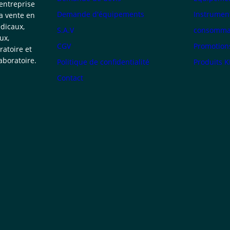
 entreprise
Demande d'équipements
Instrumen
la vente en
dicaux,
S.A.V
consommab
ux,
CGV
Promotion
atoire et
boratoire.
Politique de confidentialité
Produits 
Contact