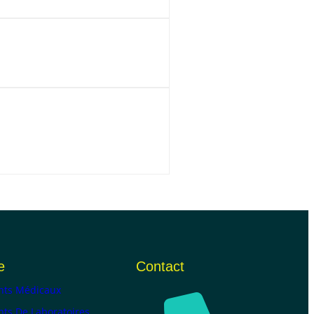
e
Contact
ts Médicaux
ts De Laboratoires