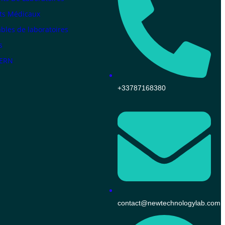
ts Médicaux
les de laboratoires
s
KERN
+33787168380
contact@newtechnologylab.com