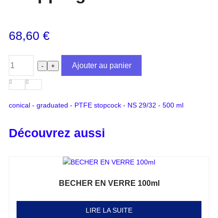
68,60
€
Ajouter au panier
-
+
conical - graduated - PTFE stopcock - NS 29/32 - 500 ml
Découvrez aussi
BECHER EN VERRE 100ml
Note
0
sur 5
LIRE LA SUITE