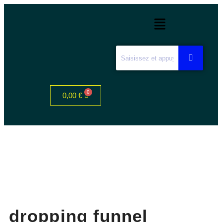
0,00
€
dropping funnel