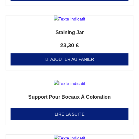
Staining Jar
Note
0
sur 5
23,30
€
AJOUTER AU PANIER
Support Pour Bocaux À Coloration
Note
0
sur 5
LIRE LA SUITE