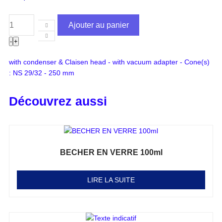
Ajouter au panier
-
+
with condenser & Claisen head - with vacuum adapter - Cone(s)
: NS 29/32 - 250 mm
Découvrez aussi
BECHER EN VERRE 100ml
Note
0
sur 5
LIRE LA SUITE