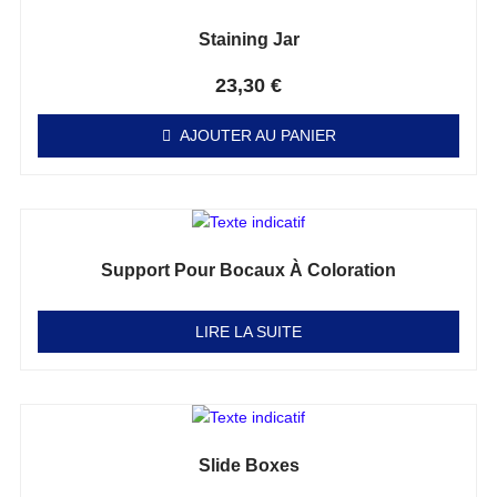
Staining Jar
Note
0
sur 5
23,30
€
AJOUTER AU PANIER
Support Pour Bocaux À Coloration
Note
0
sur 5
LIRE LA SUITE
Slide Boxes
Note
0
sur 5