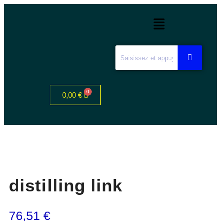
0,00
€
distilling link
76,51
€