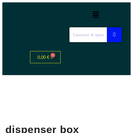
0,00
€
dispenser box