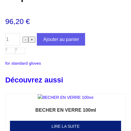
96,20
€
Ajouter au panier
-
+
for standard gloves
Découvrez aussi
BECHER EN VERRE 100ml
Note
0
sur 5
LIRE LA SUITE