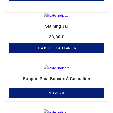
Staining Jar
Note
0
sur 5
23,30
€
AJOUTER AU PANIER
Support Pour Bocaux À Coloration
Note
0
sur 5
LIRE LA SUITE