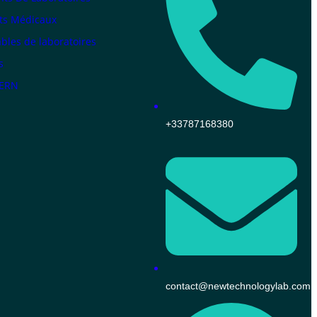
ts Médicaux
les de laboratoires
s
KERN
+33787168380
contact@newtechnologylab.com