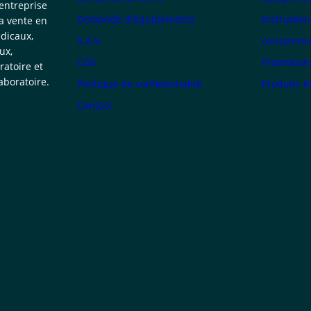
 entreprise
Demande d'équipements
Instrumen
la vente en
dicaux,
S.A.V
consommab
ux,
CGV
Promotion
atoire et
boratoire.
Politique de confidentialité
Produits 
Contact