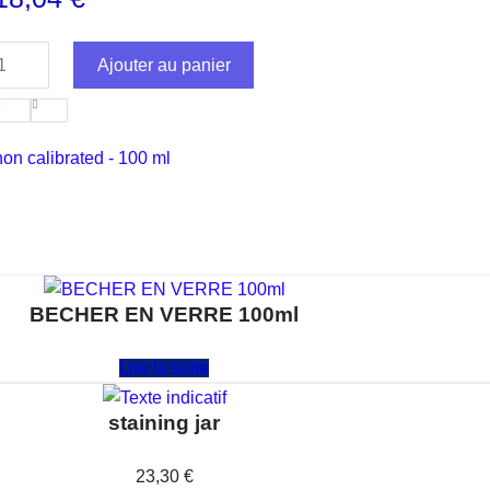
Ajouter au panier
non calibrated - 100 ml
BECHER EN VERRE 100ml
Note
0
sur 5
Lire la suite
staining jar
Note
0
sur 5
23,30
€