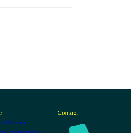
e
Contact
ts Médicaux
ts De Laboratoires