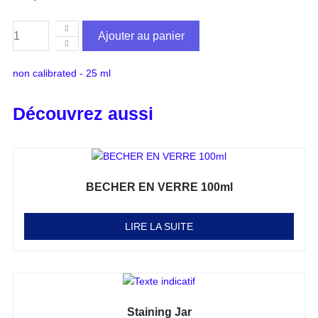
Ajouter au panier
non calibrated - 25 ml
Découvrez aussi
BECHER EN VERRE 100ml
Note
0
sur 5
LIRE LA SUITE
Staining Jar