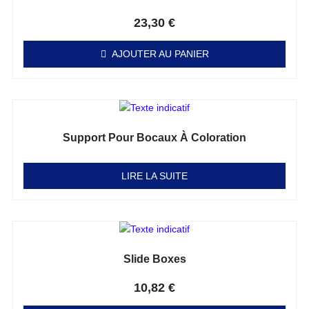
Note
0
sur 5
23,30
€
AJOUTER AU PANIER
Support Pour Bocaux À Coloration
Note
0
sur 5
LIRE LA SUITE
Slide Boxes
Note
0
sur 5
10,82
€