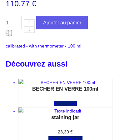
110,77
€
Ajouter au panier
-
+
calibrated - with thermometer - 100 ml
Découvrez aussi
BECHER EN VERRE 100ml
Note
0
sur 5
Lire la suite
staining jar
Note
0
sur 5
23,30
€
Ajouter au panier