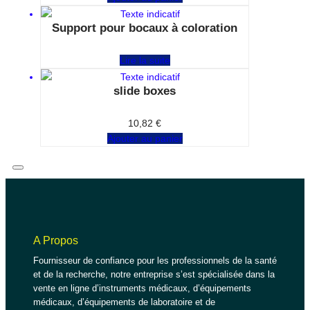
Support pour bocaux à coloration
Note
0
sur 5
Lire la suite
slide boxes
Note
0
sur 5
10,82
€
Ajouter au panier
A Propos
Fournisseur de confiance pour les professionnels de la santé
et de la recherche, notre entreprise s’est spécialisée dans la
vente en ligne d’instruments médicaux, d’équipements
médicaux, d’équipements de laboratoire et de