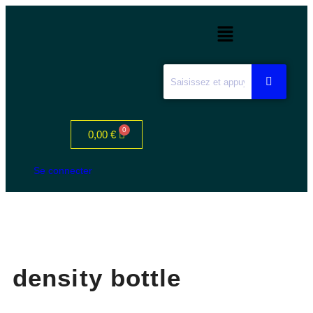
0,00
€
Se connecter
density bottle