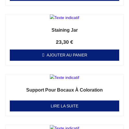
Staining Jar
Note
0
sur 5
23,30
€
AJOUTER AU PANIER
Support Pour Bocaux À Coloration
Note
0
sur 5
LIRE LA SUITE