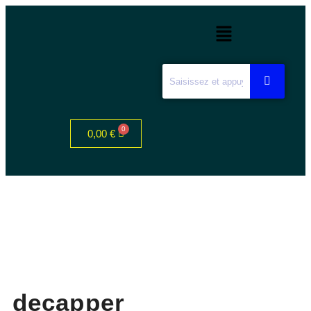
0,00
€
decapper