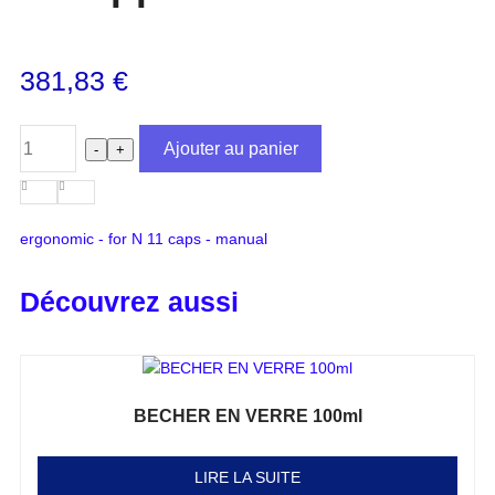
381,83
€
Ajouter au panier
-
+
ergonomic - for N 11 caps - manual
Découvrez aussi
BECHER EN VERRE 100ml
Note
0
sur 5
LIRE LA SUITE