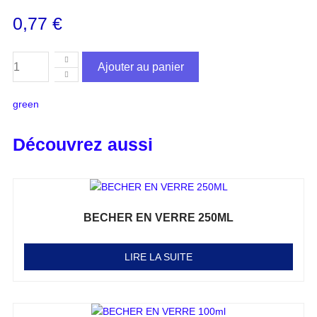
0,77
€
Ajouter au panier
green
Découvrez aussi
BECHER EN VERRE 250ML
Note
0
sur 5
LIRE LA SUITE