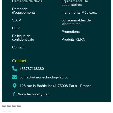
Demande de devis
Équipements De
Laboratoires
Demande
d'équipements
Instruments Médicaux
S.A.V
consommables de
laboratoires
CGV
Promotions
Politique de
confidentialité
Produits KERN
Contact
Contact
+33787168380
contact@newtechnologylab.com
128 rue la Boétie lot 41 75008 Paris - France
/New technolgy Lab