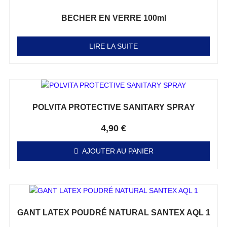
BECHER EN VERRE 100ml
Note
0
sur 5
LIRE LA SUITE
POLVITA PROTECTIVE SANITARY SPRAY
Note
0
sur 5
4,90
€
AJOUTER AU PANIER
GANT LATEX POUDRÉ NATURAL SANTEX AQL 1
Note
0
sur 5