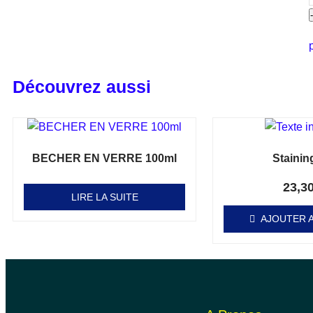
Découvrez aussi
BECHER EN VERRE 100ml
Stainin
Note
Note
0
0
sur 5
sur 5
23,3
LIRE LA SUITE
AJOUTER A