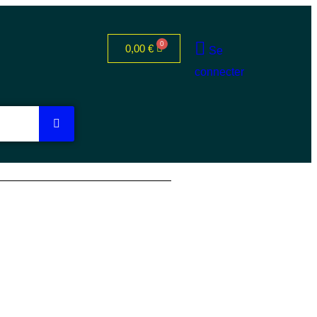
0,00
€
Se
connecter