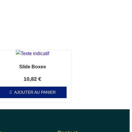
Slide Boxes
Note
0
sur 5
10,82
€
AJOUTER AU PANIER