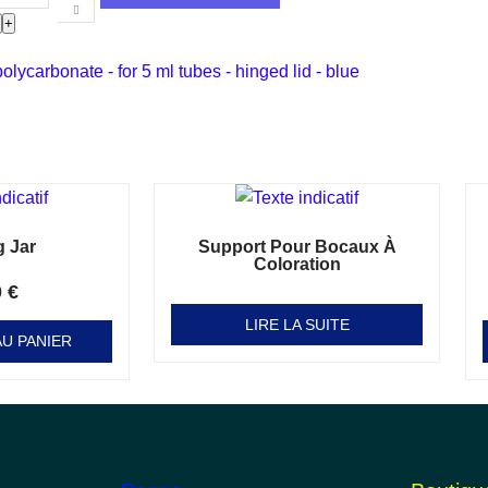
-
+
polycarbonate - for 5 ml tubes - hinged lid - blue
g Jar
Support Pour Bocaux À
Coloration
0
€
Note
0
sur 5
LIRE LA SUITE
U PANIER