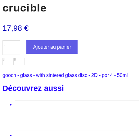
crucible
17,98
€
quantité
Ajouter au panier
de
crucible
gooch - glass - with sintered glass disc - 2D - por 4 - 50ml
Découvrez aussi