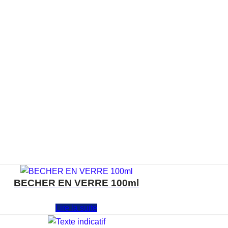
BECHER EN VERRE 100ml
Note
0
sur 5
Lire la suite