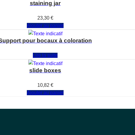
staining jar
Note
0
sur 5
23,30
€
Ajouter au panier
Support pour bocaux à coloration
Note
0
sur 5
Lire la suite
slide boxes
Note
0
sur 5
10,82
€
Ajouter au panier