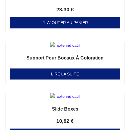
Note
0
sur 5
23,30
€
AJOUTER AU PANIER
Support Pour Bocaux À Coloration
Note
0
sur 5
LIRE LA SUITE
Slide Boxes
Note
0
sur 5
10,82
€