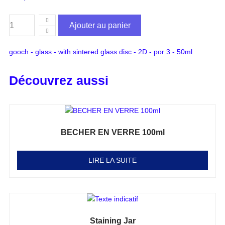
Ajouter au panier
gooch - glass - with sintered glass disc - 2D - por 3 - 50ml
Découvrez aussi
BECHER EN VERRE 100ml
Note
0
sur 5
LIRE LA SUITE
Staining Jar