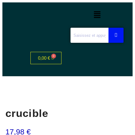
0,00
€
crucible
17,98
€