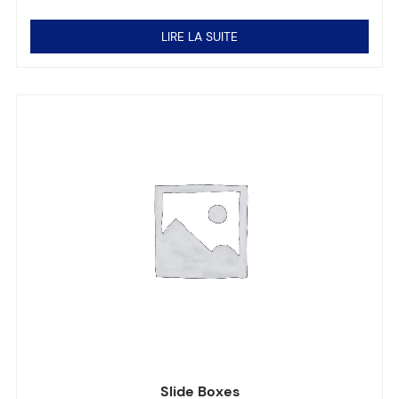
Note
0
sur 5
LIRE LA SUITE
Slide Boxes