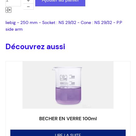
-
+
liebig - 250 mm - Socket : NS 29/32 - Cone : NS 29/32 - P.P
side arm
Découvrez aussi
BECHER EN VERRE 100ml
Note
0
sur 5
LIRE LA SUITE