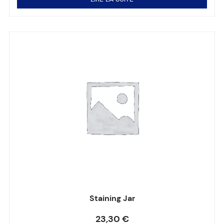
Staining Jar
Note
0
sur 5
23,30
€