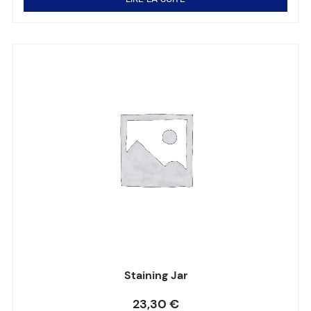
Staining Jar
Note
0
sur 5
23,30
€