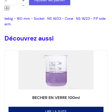
-
+
liebig - 160 mm - Socket : NS 14/23 - Cone : NS 14/23 - P.P side
arm
Découvrez aussi
BECHER EN VERRE 100ml
Note
0
sur 5
LIRE LA SUITE