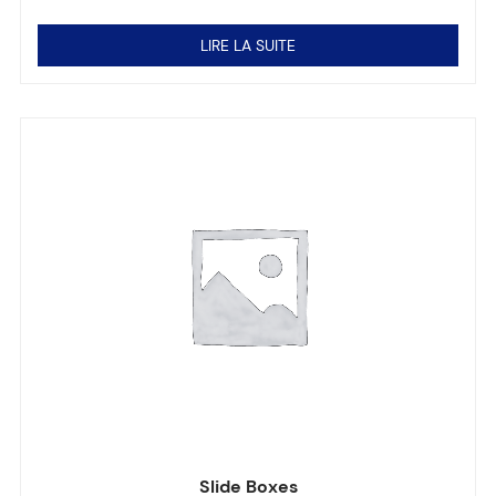
Note
0
sur 5
LIRE LA SUITE
Slide Boxes