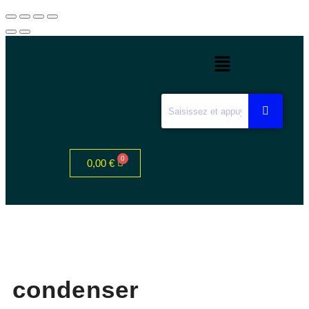
0,00
€
condenser