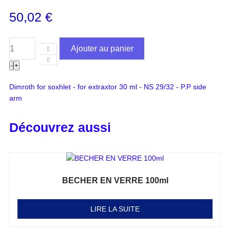
50,02
€
Ajouter au panier
-
+
Dimroth for soxhlet - for extraxtor 30 ml - NS 29/32 - P.P side
arm
Découvrez aussi
BECHER EN VERRE 100ml
Note
0
sur 5
LIRE LA SUITE