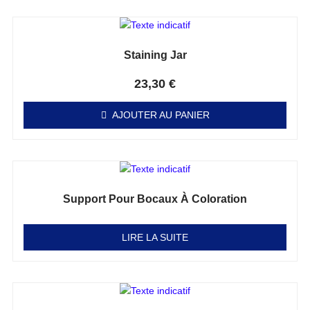
Staining Jar
Note
0
sur 5
23,30
€
AJOUTER AU PANIER
Support Pour Bocaux À Coloration
Note
0
sur 5
LIRE LA SUITE