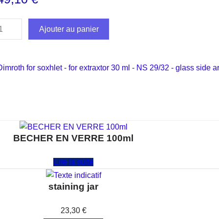
Ajouter au panier
Dimroth for soxhlet - for extraxtor 30 ml - NS 29/32 - glass side 
BECHER EN VERRE 100ml
Note
0
sur 5
Lire la suite
staining jar
Note
0
sur 5
23,30
€