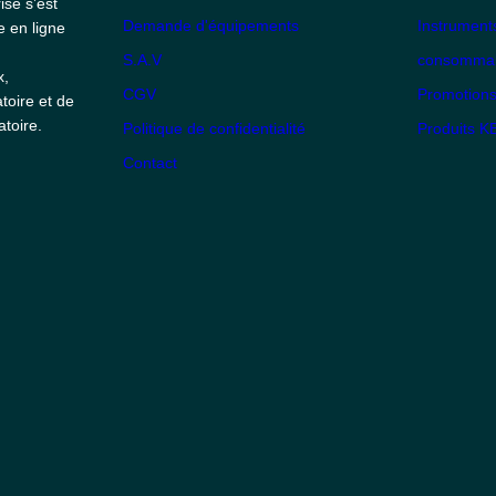
ise s’est
Demande d'équipements
Instrument
e en ligne
S.A.V
consommabl
x,
CGV
Promotion
toire et de
toire.
Politique de confidentialité
Produits 
Contact