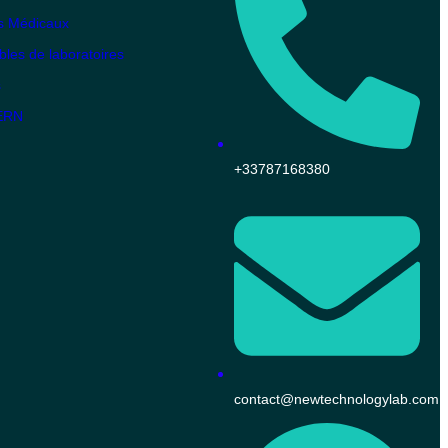
s Médicaux
es de laboratoires
s
KERN
+33787168380
contact@newtechnologylab.com