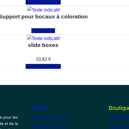
Ajouter au panier
Support pour bocaux à coloration
Note
0
sur 5
Lire la suite
slide boxes
Note
0
sur 5
10,82
€
Ajouter au panier
Pages
Boutiqu
e pour les
Qui Sommes nous
Équipemen
té et de la
Demande de devis
Équipement