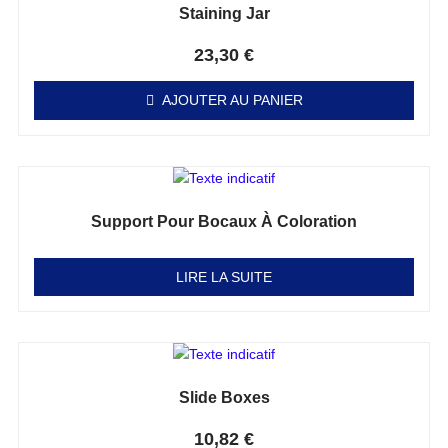
Staining Jar
Note
0
sur 5
23,30
€
AJOUTER AU PANIER
Support Pour Bocaux À Coloration
Note
0
sur 5
LIRE LA SUITE
Slide Boxes
Note
0
sur 5
10,82
€