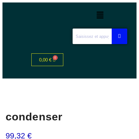
0,00
€
condenser
99,32
€