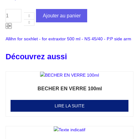
Ajouter au panier
-
+
Allihn for soxhlet - for extraxtor 500 ml - NS 45/40 - P.P side arm
Découvrez aussi
BECHER EN VERRE 100ml
Note
0
sur 5
LIRE LA SUITE