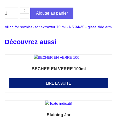
Ajouter au panier
Allihn for soxhlet - for extraxtor 70 ml - NS 34/35 - glass side arm
Découvrez aussi
BECHER EN VERRE 100ml
Note
0
sur 5
LIRE LA SUITE
Staining Jar