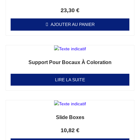
Note
0
sur 5
23,30
€
AJOUTER AU PANIER
Support Pour Bocaux À Coloration
Note
0
sur 5
LIRE LA SUITE
Slide Boxes
Note
0
sur 5
10,82
€