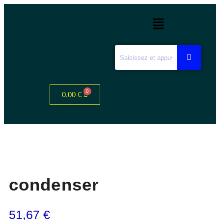
0,00
€
condenser
51,67
€