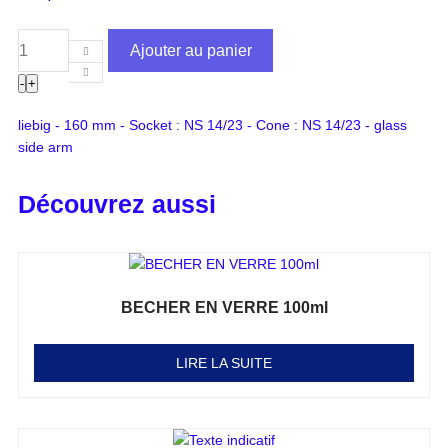
Ajouter au panier
-
+
liebig - 160 mm - Socket : NS 14/23 - Cone : NS 14/23 - glass
side arm
Découvrez aussi
BECHER EN VERRE 100ml
Note
0
sur 5
LIRE LA SUITE