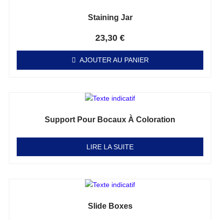
Staining Jar
Note
0
sur 5
23,30
€
AJOUTER AU PANIER
Support Pour Bocaux À Coloration
Note
0
sur 5
LIRE LA SUITE
Slide Boxes
Note
0
sur 5