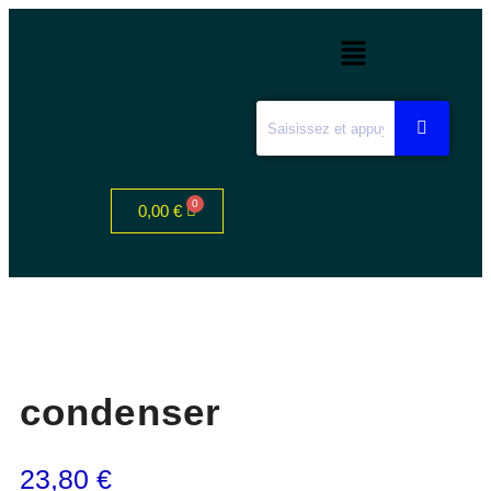
0,00
€
condenser
23,80
€