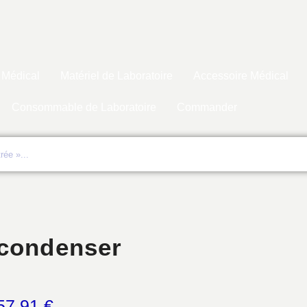
 Médical
Matériel de Laboratoire
Accessoire Médical
Consommable de Laboratoire
Commander
condenser
57,91
€