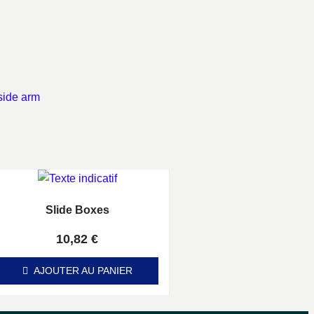
side arm
Slide Boxes
Note
0
sur 5
10,82
€
AJOUTER AU PANIER