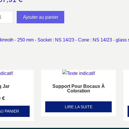
Ajouter au panier
dimroth - 250 mm - Socket : NS 14/23 - Cone : NS 14/23 - glass 
g Jar
Support Pour Bocaux À
Coloration
0
€
Note
0
sur 5
LIRE LA SUITE
U PANIER