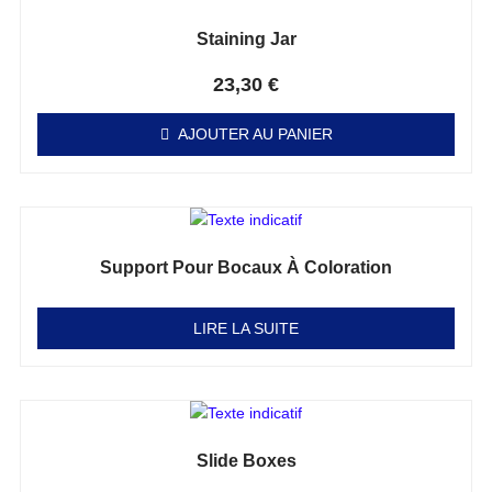
Staining Jar
Note
0
sur 5
23,30
€
AJOUTER AU PANIER
Support Pour Bocaux À Coloration
Note
0
sur 5
LIRE LA SUITE
Slide Boxes
Note
0
sur 5