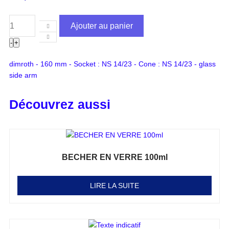
Ajouter au panier
-
+
dimroth - 160 mm - Socket : NS 14/23 - Cone : NS 14/23 - glass
side arm
Découvrez aussi
BECHER EN VERRE 100ml
Note
0
sur 5
LIRE LA SUITE