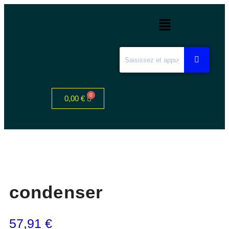
0,00
€
condenser
57,91
€