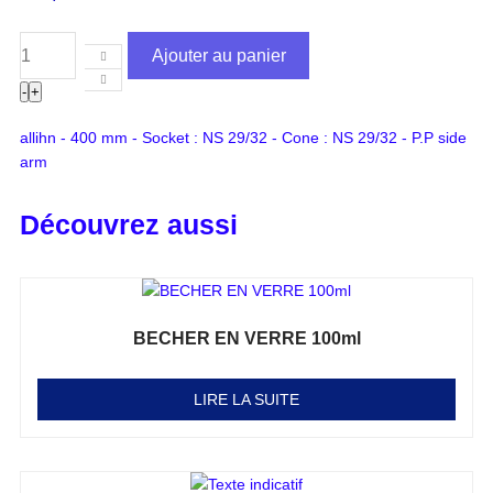
Ajouter au panier
-
+
allihn - 400 mm - Socket : NS 29/32 - Cone : NS 29/32 - P.P side
arm
Découvrez aussi
BECHER EN VERRE 100ml
Note
0
sur 5
LIRE LA SUITE