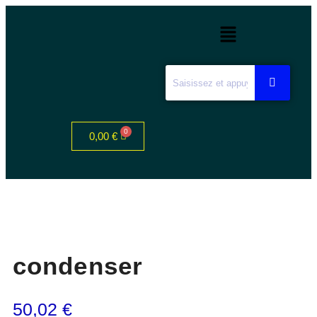
0,00
€
condenser
50,02
€