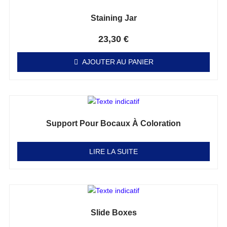
Staining Jar
Note
0
sur 5
23,30
€
AJOUTER AU PANIER
Support Pour Bocaux À Coloration
Note
0
sur 5
LIRE LA SUITE
Slide Boxes
Note
0
sur 5