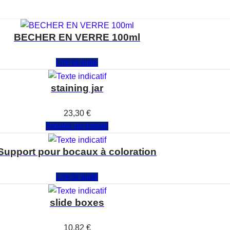
BECHER EN VERRE 100ml
Note
0
sur 5
Lire la suite
staining jar
Note
0
sur 5
23,30
€
Ajouter au panier
Support pour bocaux à coloration
Note
0
sur 5
Lire la suite
slide boxes
Note
0
sur 5
10,82
€