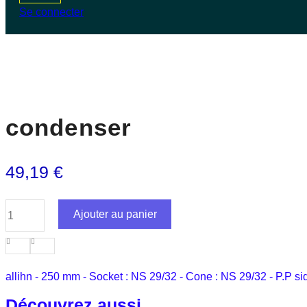
Se connecter
condenser
49,19
€
quantité
Ajouter au panier
de
condenser
allihn - 250 mm - Socket : NS 29/32 - Cone : NS 29/32 - P.P s
Découvrez aussi