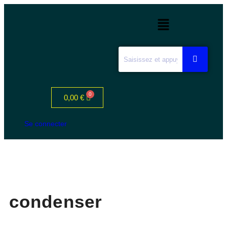
0,00
€
Se connecter
condenser