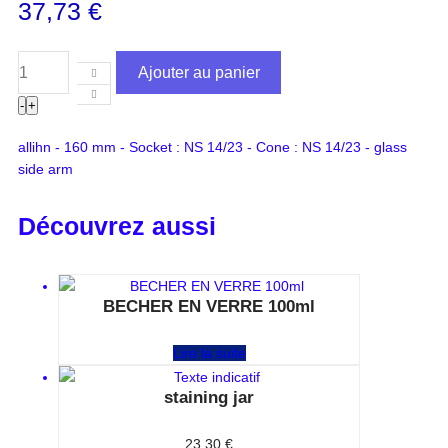
37,73
€
Ajouter au panier
-
+
allihn - 160 mm - Socket : NS 14/23 - Cone : NS 14/23 - glass
side arm
Découvrez aussi
BECHER EN VERRE 100ml
Note
0
sur 5
Lire la suite
staining jar
Note
0
sur 5
23,30
€