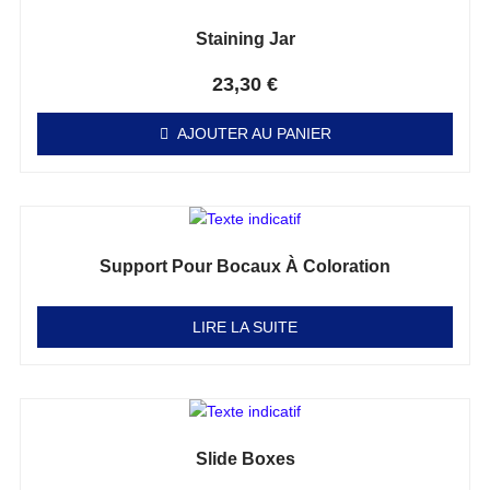
Staining Jar
Note
0
sur 5
23,30
€
AJOUTER AU PANIER
Support Pour Bocaux À Coloration
Note
0
sur 5
LIRE LA SUITE
Slide Boxes
Note
0
sur 5