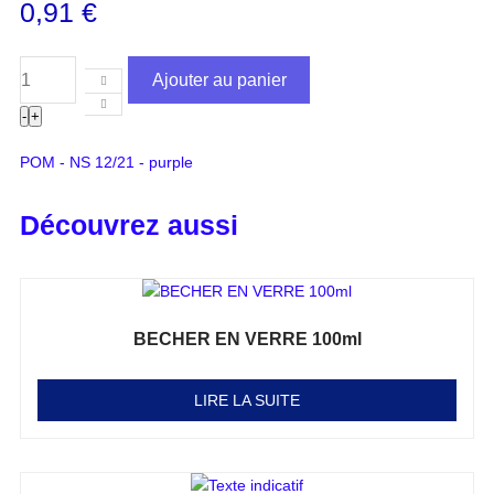
0,91
€
Ajouter au panier
-
+
POM - NS 12/21 - purple
Découvrez aussi
BECHER EN VERRE 100ml
Note
0
sur 5
LIRE LA SUITE