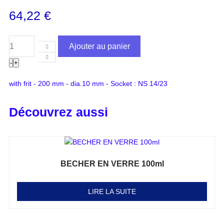
64,22
€
Ajouter au panier
-
+
with frit - 200 mm - dia.10 mm - Socket : NS 14/23
Découvrez aussi
BECHER EN VERRE 100ml
Note
0
sur 5
LIRE LA SUITE