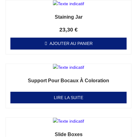
Staining Jar
Note
0
sur 5
23,30
€
AJOUTER AU PANIER
Support Pour Bocaux À Coloration
Note
0
sur 5
LIRE LA SUITE
Slide Boxes