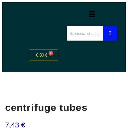
0,00
€
centrifuge tubes
7,43
€