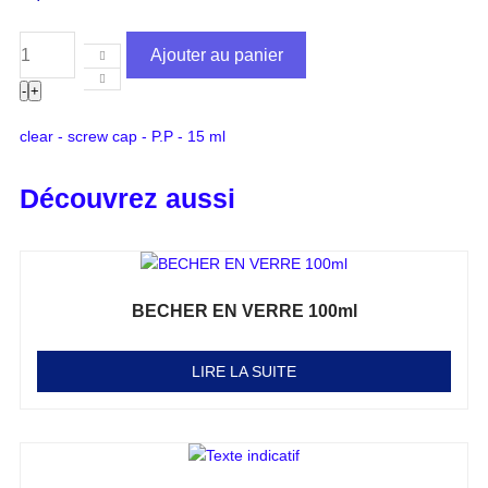
Ajouter au panier
-
+
clear - screw cap - P.P - 15 ml
Découvrez aussi
BECHER EN VERRE 100ml
Note
0
sur 5
LIRE LA SUITE