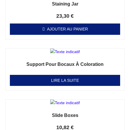
Staining Jar
Note
0
sur 5
23,30
€
AJOUTER AU PANIER
Support Pour Bocaux À Coloration
Note
0
sur 5
LIRE LA SUITE
Slide Boxes
Note
0
sur 5
10,82
€