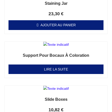
Staining Jar
Note
0
sur 5
23,30
€
AJOUTER AU PANIER
Support Pour Bocaux À Coloration
Note
0
sur 5
LIRE LA SUITE
Slide Boxes
Note
0
sur 5
10,82
€