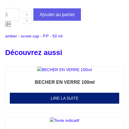
Ajouter au panier
-
+
amber - screw cap - P.P - 50 ml
Découvrez aussi
BECHER EN VERRE 100ml
Note
0
sur 5
LIRE LA SUITE