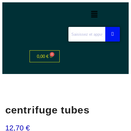
0,00
€
centrifuge tubes
12,70
€