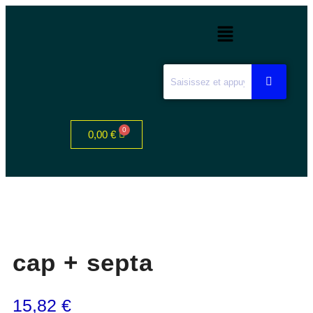
0,00
€
cap + septa
15,82
€