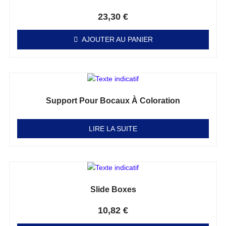
Note
0
sur 5
23,30
€
AJOUTER AU PANIER
Support Pour Bocaux À Coloration
Note
0
sur 5
LIRE LA SUITE
Slide Boxes
Note
0
sur 5
10,82
€