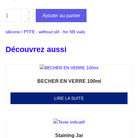
Ajouter au panier
silicone / PTFE - without slit - for N9 vials
Découvrez aussi
BECHER EN VERRE 100ml
Note
0
sur 5
LIRE LA SUITE
Staining Jar