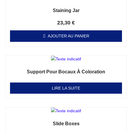
Staining Jar
Note
0
sur 5
23,30
€
AJOUTER AU PANIER
Support Pour Bocaux À Coloration
Note
0
sur 5
LIRE LA SUITE
Slide Boxes
Note
0
sur 5