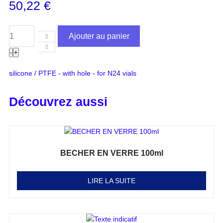
50,22
€
Ajouter au panier
-
+
silicone / PTFE - with hole - for N24 vials
Découvrez aussi
BECHER EN VERRE 100ml
Note
0
sur 5
LIRE LA SUITE