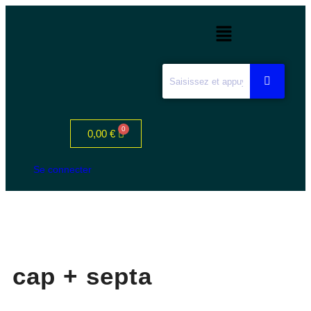
0,00
€
Se connecter
cap + septa