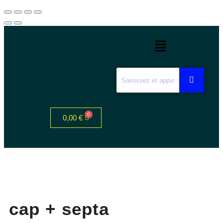
0,00
€
cap + septa