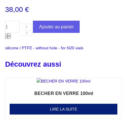
38,00
€
Ajouter au panier
-
+
silicone / PTFE - without hole - for N20 vials
Découvrez aussi
BECHER EN VERRE 100ml
Note
0
sur 5
LIRE LA SUITE