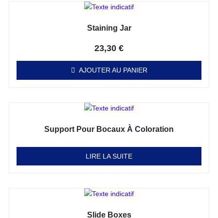
Staining Jar
Note
0
sur 5
23,30
€
AJOUTER AU PANIER
Support Pour Bocaux À Coloration
Note
0
sur 5
LIRE LA SUITE
Slide Boxes