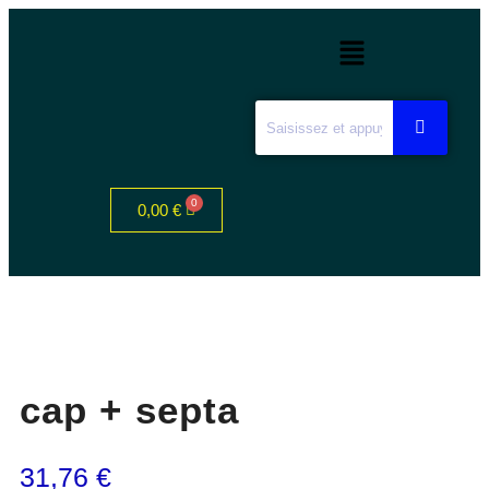
0,00
€
cap + septa
31,76
€