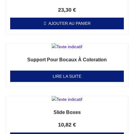
Note
0
sur 5
23,30
€
AJOUTER AU PANIER
Support Pour Bocaux À Coloration
Note
0
sur 5
LIRE LA SUITE
Slide Boxes
Note
0
sur 5
10,82
€