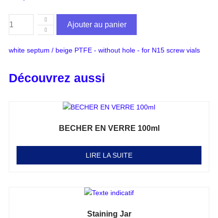
Ajouter au panier
white septum / beige PTFE - without hole - for N15 screw vials
Découvrez aussi
BECHER EN VERRE 100ml
Note
0
sur 5
LIRE LA SUITE
Staining Jar