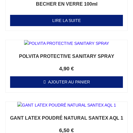
BECHER EN VERRE 100ml
Note
0
sur 5
LIRE LA SUITE
POLVITA PROTECTIVE SANITARY SPRAY
Note
0
sur 5
4,90
€
AJOUTER AU PANIER
GANT LATEX POUDRÉ NATURAL SANTEX AQL 1
Note
0
sur 5
6,50
€