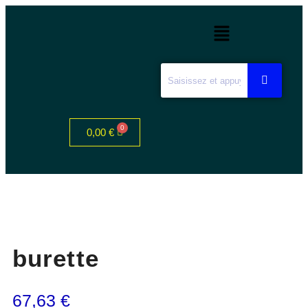
0,00
€
burette
67,63
€