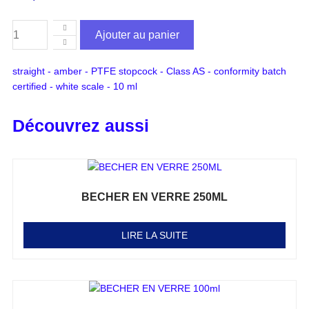
Ajouter au panier
straight - amber - PTFE stopcock - Class AS - conformity batch
certified - white scale - 10 ml
Découvrez aussi
BECHER EN VERRE 250ML
Note
0
sur 5
LIRE LA SUITE