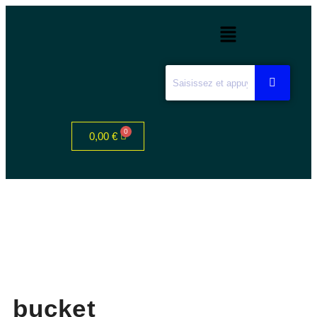
0,00
€
bucket