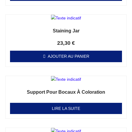
Staining Jar
Note
0
sur 5
23,30
€
AJOUTER AU PANIER
Support Pour Bocaux À Coloration
Note
0
sur 5
LIRE LA SUITE