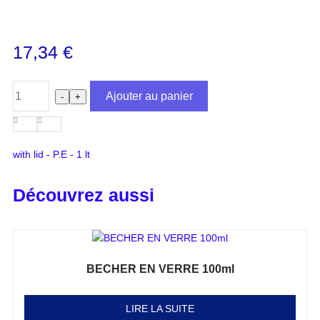
17,34
€
Ajouter au panier
-
+
with lid - P.E - 1 lt
Découvrez aussi
BECHER EN VERRE 100ml
Note
0
sur 5
LIRE LA SUITE